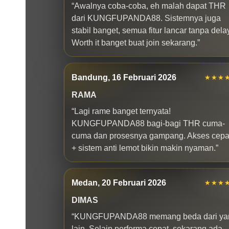
“Awalnya coba-coba, eh malah dapat THR
dari KUNGFUPANDA88. Sistemnya juga
stabil banget, semua fitur lancar tanpa dela
Worth it banget buat join sekarang.”
Bandung, 16 Februari 2026
★★★
RAMA
“Lagi rame banget ternyata!
KUNGFUPANDA88 bagi-bagi THR cuma-
cuma dan prosesnya gampang. Akses cepa
+ sistem anti lemot bikin makin nyaman.”
Medan, 20 Februari 2026
★★★
DIMAS
“KUNGFUPANDA88 memang beda dari ya
lain. Selain performa cepat, sekarang ada