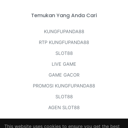
Temukan Yang Anda Cari
KUNGFUPANDA88
RTP KUNGFUPANDA88
SLOT88
LIVE GAME
GAME GACOR
PROMOSI KUNGFUPANDA88
SLOT88
AGEN SLOT88
This website uses cookies to ensure you get the best