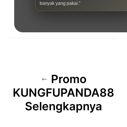
banyak yang pakai.”
Promo
KUNGFUPANDA88
Selengkapnya