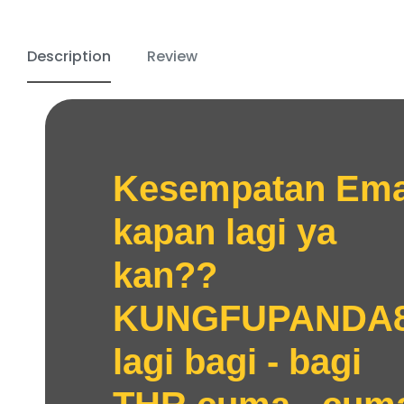
Description
Review
Kesempatan Em
kapan lagi ya
kan??
KUNGFUPANDA
lagi bagi - bagi